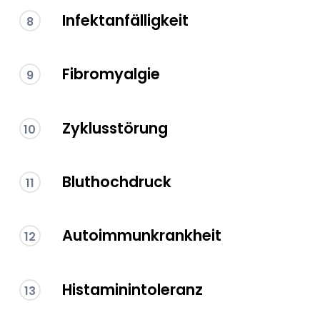
Infektanfälligkeit
8
Fibromyalgie
9
Zyklusstörung
10
Bluthochdruck
11
Autoimmunkrankheit
12
Histaminintoleranz
13