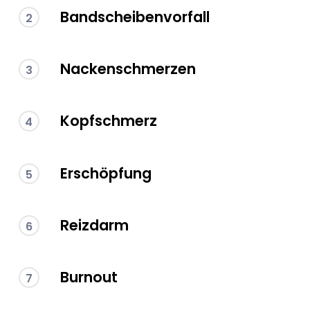
Bandscheibenvorfall
2
Nackenschmerzen
3
Kopfschmerz
4
Erschöpfung
5
Reizdarm
6
Burnout
7