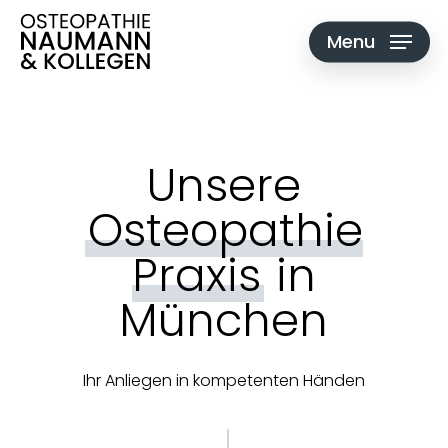
Skip
to
Menu
main
content
Unsere
Osteopathie
Praxis
in
München
Ihr Anliegen in kompetenten Händen
Navigate to the next section