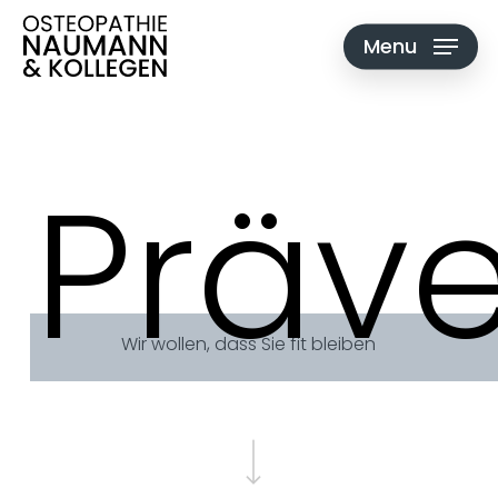
Skip
to
Menu
main
content
Präve
Wir wollen, dass Sie fit bleiben
Navigate to the next section